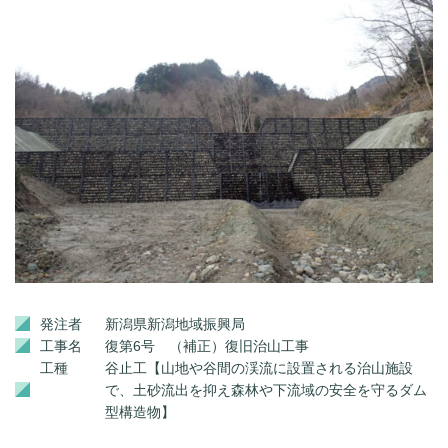
発注者
新潟県新潟地域振興局
工事名
復第6号 （補正）復旧治山工事
工種
谷止工【山地や谷間の渓流に設置される治山施設
で、土砂流出を抑え森林や下流域の安全を守るダム
型構造物】