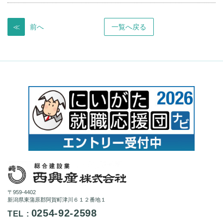
≪
前へ
一覧へ戻る
〒959-4402
新潟県東蒲原郡阿賀町津川６１２番地１
0254-92-2598
TEL :